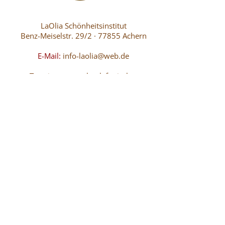
LaOlia
Schönheitsinstitut
Benz-Meiselstr. 29/2 · 77855 Achern
E-Mail:
info-laolia@web.de
Termine nur nach telefonischer
Vereinbarung
Olga Eliseev
Tel.
0176-71281888
Öffnungszeiten:
M- Fr von 9.oo Uhr bis 18.00 Uhr
telefonisch erreichbar