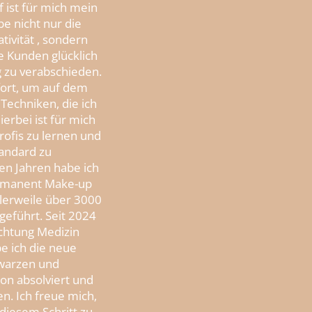
f ist für mich mein
be nicht nur die
tivität
, sondern
ne Kunden glücklich
 zu verabschieden.
 fort, um auf dem
Techniken, die ich
ierbei ist für mich
rofis zu lernen und
andard zu
ten Jahren habe ich
ermanent Make-up
tlerweile über 3000
eführt. Seit 2024
ichtung Medizin
e ich die neue
twarzen und
on absolviert und
n. Ich freue mich,
diesem Schritt zu