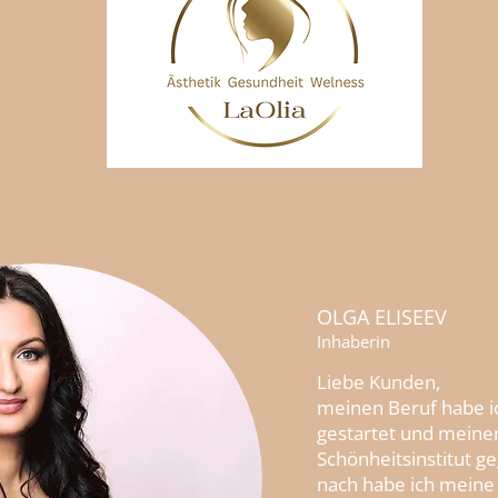
OLGA ELISEEV
Inhaberin
Liebe Kunden,
meinen Beruf habe i
gestartet und meinen
Schönheitsinstitut g
nach habe ich meine